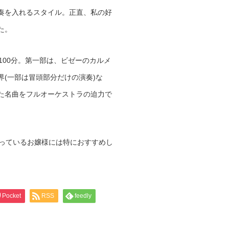
奏を入れるスタイル。正直、私の好
た。
100分。第一部は、ビゼーのカルメ
(一部は冒頭部分だけの演奏)な
た名曲をフルオーケストラの迫力で
習っているお嬢様には特におすすめし
Pocket
RSS
feedly