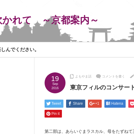
吹かれて ～京都案内～
楽しんでください。
よもやま話
コメントを書く
19
Sep
東京フィルのコンサー
2016
Tweet
Share
+1
Hatena
Pin it
第二部は、あらいぐまラスカル、母をたずねて